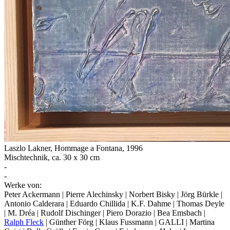
Laszlo Lakner
,
Hommage a Fontana
, 1996
Mischtechnik, ca. 30 x 30 cm
-
-
Werke von:
Peter Ackermann | Pierre Alechinsky | Norbert Bisky | Jörg Bürkle |
Antonio Calderara | Eduardo Chillida | K.F. Dahme | Thomas Deyle
| M. Dréa | Rudolf Dischinger | Piero Dorazio | Bea Emsbach |
Ralph Fleck
| Günther Förg | Klaus Fussmann | GALLI | Martina