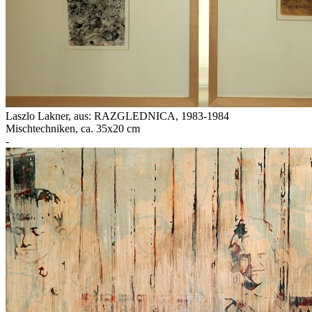
Laszlo Lakner
,
aus: RAZGLEDNICA
, 1983-1984
Mischtechniken, ca. 35x20 cm
-